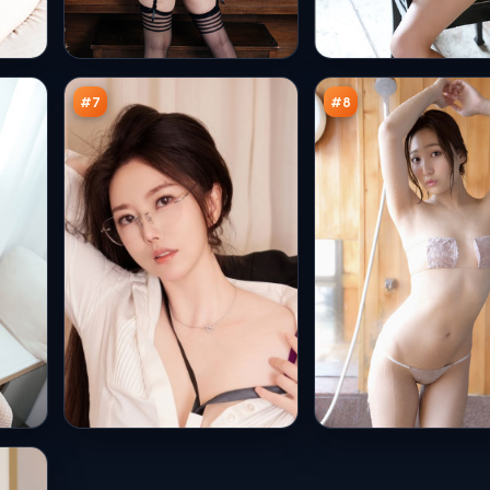
雷
危
鸣
城
剧
无
92
91
场
名
万
万
火
#
7
#
8