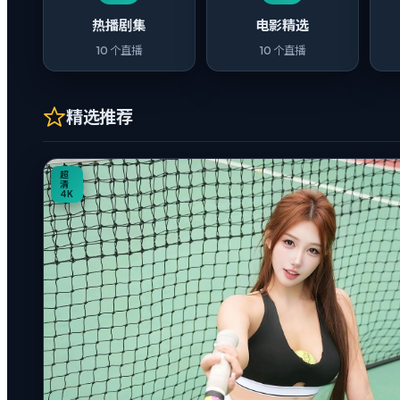
热播剧集
电影精选
10
个直播
10
个直播
精选推荐
0:20
超
清
4K