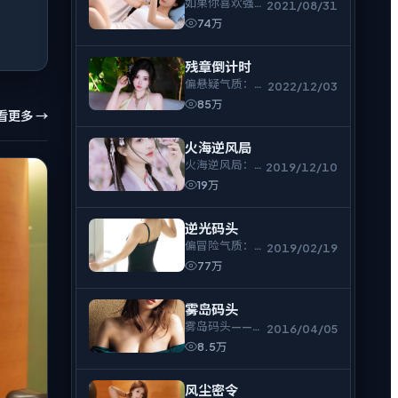
如果你喜欢强节
2021/08/31
奏与人物拉扯，
74万
残章来信不会让
你走神。
残章倒计时
偏悬疑气质：不
2022/12/03
急着解释，只把
85万
看更多 →
人物逼到必须表
态的时刻。
火海逆风局
火海逆风局：镜
2019/12/10
头冷静，情绪却
19万
很烫，电影爱好
者可入。
逆光码头
偏冒险气质：不
2019/02/19
急着解释，只把
77万
人物逼到必须表
态的时刻。
雾岛码头
雾岛码头——群
2016/04/05
像戏饱满，冲突
8.5万
来得直接，余味
偏冷。
风尘密令