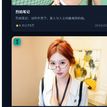
烈焰笔记
烈焰笔记：动作外壳下，是人与人之间最难拆的结。
5.0
73万
2015/0
16:34
高
清