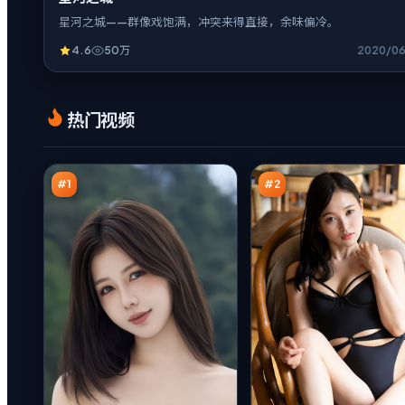
星河之城——群像戏饱满，冲突来得直接，余味偏冷。
4.6
50万
2020/0
热
热
热门视频
血
血
代
余
95
95
码
震
万
万
#
1
#
2