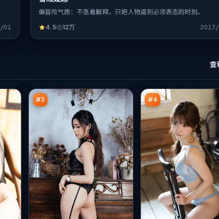
偏冒险气质：不急着解释，只把人物逼到必须表态的时刻。
6/01
4.5
12万
2017/
回
白
查
声
沙
新
任
94
94
秩
务
万
万
序
#
3
#
4