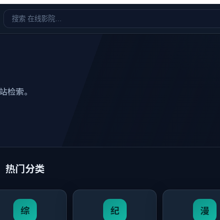
站检索。
热门分类
综
纪
漫