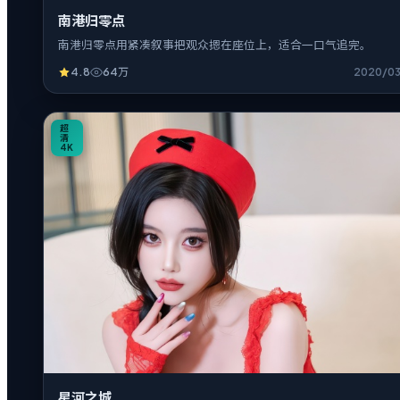
南港归零点
南港归零点用紧凑叙事把观众摁在座位上，适合一口气追完。
4.8
64万
2020/0
32:48
超
清
4K
星河之城