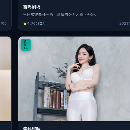
雷鸣剧场
当日常被撕开一角，爱情的张力才真正开始。
3/08
4.7
92万
2023/
0:55
超
清
4K
雪线疑踪