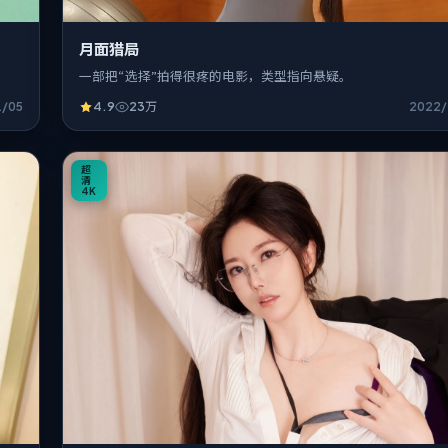
月面猎局
一部把“选择”拍得很疼的电影，类型指向悬疑。
1/05
4.9
23万
2022/
24:41
超
清
4K