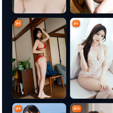
暗
回
夜
声
余
倒
93
93
震
计
万
万
时
#
5
#
6
烈
暗
焰
夜
边
笔
91
90
界
记
万
万
#
9
#
10