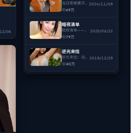
当日常被撕开一
2024/11/08
角，悬疑的张力
69万
才真正开始。
暗夜清单
暗夜清单——群
2025/06/22
12/08
像戏饱满，冲突
79万
来得直接，余味
偏冷。
逆光来信
逆光来信：动漫
2018/12/28
外壳下，是人与
40万
人之间最难拆的
结。